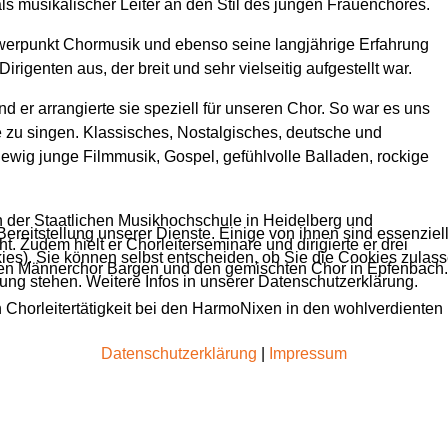
 musikalischer Leiter an den Stil des jungen Frauenchores.
werpunkt Chormusik und ebenso seine langjährige Erfahrung
igenten aus, der breit und sehr vielseitig aufgestellt war.
 er arrangierte sie speziell für unseren Chor. So war es uns
e zu singen. Klassisches, Nostalgisches, deutsche und
e, ewig junge Filmmusik, Gospel, gefühlvolle Balladen, rockige
 der Staatlichen Musikhochschule in Heidelberg und
ereitstellung unserer Dienste. Einige von ihnen sind essenziell
 Zudem hielt er Chorleiterseminare und dirigierte er drei
es). Sie können selbst entscheiden, ob Sie die Cookies zulass
den Männerchor Bargen und den gemischten Chor in Epfenbach.
gung stehen. Weitere Infos in unserer Datenschutzerklärung.
Chorleitertätigkeit bei den HarmoNixen in den wohlverdienten
Datenschutzerklärung
|
Impressum