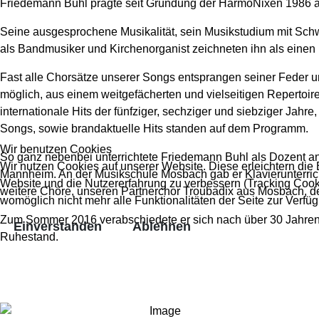
Friedemann Buhl prägte seit Gründung der HarmoNixen 1986 als
Seine ausgesprochene Musikalität, sein Musikstudium mit Sch
als Bandmusiker und Kirchenorganist zeichneten ihn als einen Dir
Fast alle Chorsätze unserer Songs entsprangen seiner Feder und
möglich, aus einem weitgefächerten und vielseitigen Repertoir
internationale Hits der fünfziger, sechziger und siebziger Jahr
Songs, sowie brandaktuelle Hits standen auf dem Programm.
Wir benutzen Cookies
So ganz nebenbei unterrichtete Friedemann Buhl als Dozent an
Wir nutzen Cookies auf unserer Website. Diese erleichtern die B
Mannheim. An der Musikschule Mosbach gab er Klavierunterricht.
Website und die Nutzererfahrung zu verbessern (Tracking Cooki
weitere Chöre, unseren Partnerchor Troubadix aus Mosbach, 
womöglich nicht mehr alle Funktionalitäten der Seite zur Verfü
Zum Sommer 2016 verabschiedete er sich nach über 30 Jahren 
Einverstanden
Ablehnen
Ruhestand.