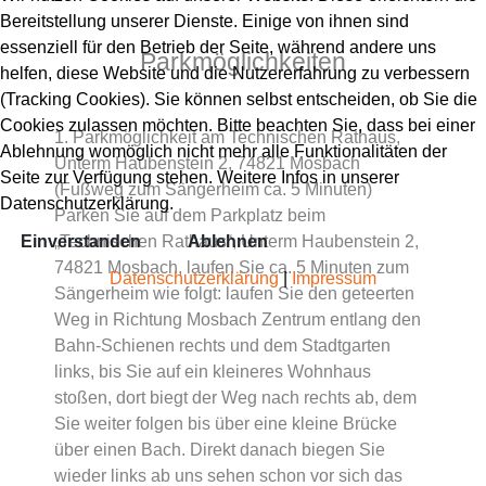
Bereitstellung unserer Dienste. Einige von ihnen sind
essenziell für den Betrieb der Seite, während andere uns
Parkmöglichkeiten
helfen, diese Website und die Nutzererfahrung zu verbessern
(Tracking Cookies). Sie können selbst entscheiden, ob Sie die
Cookies zulassen möchten. Bitte beachten Sie, dass bei einer
1. Parkmöglichkeit am Technischen Rathaus,
Ablehnung womöglich nicht mehr alle Funktionalitäten der
Unterm Haubenstein 2, 74821 Mosbach
Seite zur Verfügung stehen. Weitere Infos in unserer
(Fußweg zum Sängerheim ca. 5 Minuten)
Datenschutzerklärung.
Parken Sie auf dem Parkplatz beim
Einverstanden
„Technischen Rathaus“, Unterm Haubenstein 2,
Ablehnen
74821 Mosbach, laufen Sie ca. 5 Minuten zum
Datenschutzerklärung
|
Impressum
Sängerheim wie folgt: laufen Sie den geteerten
Weg in Richtung Mosbach Zentrum entlang den
Bahn-Schienen rechts und dem Stadtgarten
links, bis Sie auf ein kleineres Wohnhaus
stoßen, dort biegt der Weg nach rechts ab, dem
Sie weiter folgen bis über eine kleine Brücke
über einen Bach. Direkt danach biegen Sie
wieder links ab uns sehen schon vor sich das