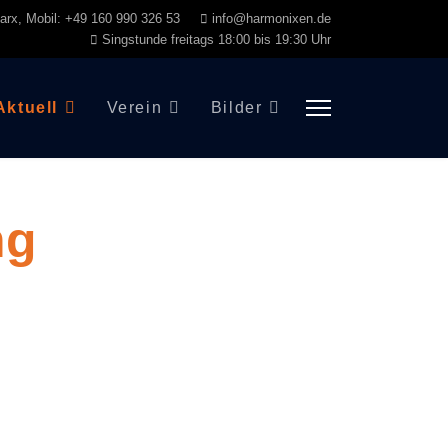
Marx, Mobil: +49 160 990 326 53
info@harmonixen.de
Singstunde freitags 18:00 bis 19:30 Uhr
Aktuell
Verein
Bilder
ng