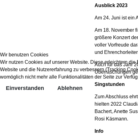
Ausblick 2023
Am 24. Juni ist ein
Am 18. November fi
größere Konzert der
voller Vorfreude da
und Ehrenchorleiter
Wir benutzen Cookies
Wir nutzen Cookies auf unserer Website. Diese erleichtern die B
Auch für das Jahr 2
Website und die Nutzererfahrung zu verbessern (Tracking Cooki
Überraschungen ge
womöglich nicht mehr alle Funktionalitäten der Seite zur Verfü
Singstunden
Einverstanden
Ablehnen
Zum Abschluss ehrt
hielten 2022 Claudi
Bachert, Anette Sus
Rosi Käsmann.
Info