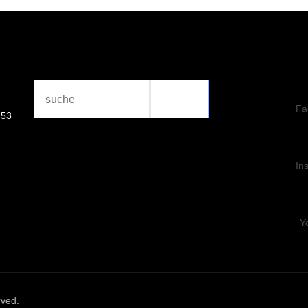
Search
...
Fa
 53
In
Y
rved.