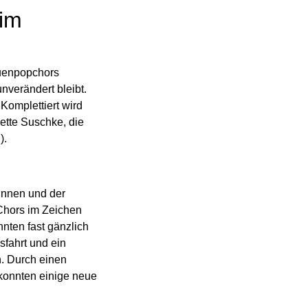
 im
auenpopchors
nverändert bleibt.
. Komplettiert wird
ette Suschke, die
).
tinnen und der
 Chors im Zeichen
nten fast gänzlich
sfahrt und ein
n. Durch einen
konnten einige neue