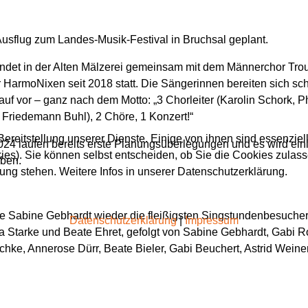
 Ausflug zum Landes-Musik-Festival in Bruchsal geplant.
ndet in der Alten Mälzerei gemeinsam mit dem Männerchor Trou
 HarmoNixen seit 2018 statt. Die Sängerinnen bereiten sich sch
rauf vor – ganz nach dem Motto: „3 Chorleiter (Karolin Schork, P
 Friedemann Buhl), 2 Chöre, 1 Konzert!“
ereitstellung unserer Dienste. Einige von ihnen sind essenziell
024 laufen bereits erste Planungsüberlegungen und es wird ein
es). Sie können selbst entscheiden, ob Sie die Cookies zulass
ben.
gung stehen. Weitere Infos in unserer Datenschutzerklärung.
e Sabine Gebhardt wieder die fleißigsten Singstundenbesuche
Datenschutzerklärung
|
Impressum
a Starke und Beate Ehret, gefolgt von Sabine Gebhardt, Gabi Ro
chke, Annerose Dürr, Beate Bieler, Gabi Beuchert, Astrid Weine