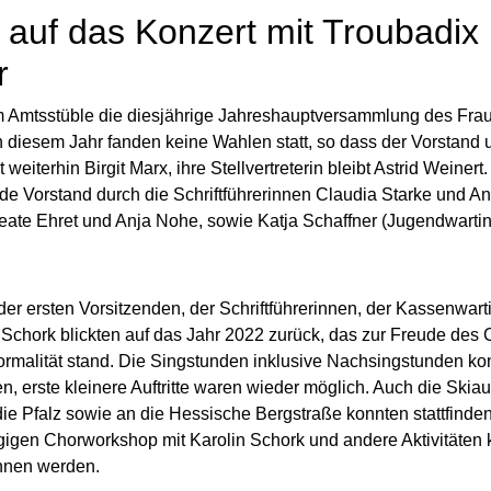
 auf das Konzert mit Troubadix
r
m Amtsstüble die diesjährige Jahreshauptversammlung des Fr
n diesem Jahr fanden keine Wahlen statt, so dass der Vorstand u
 weiterhin Birgit Marx, ihre Stellvertreterin bleibt Astrid Weinert
de Vorstand durch die Schriftführerinnen Claudia Starke und An
ate Ehret und Anja Nohe, sowie Katja Schaffner (Jugendwartin
der ersten Vorsitzenden, der Schriftführerinnen, der Kassenwar
n Schork blickten auf das Jahr 2022 zurück, das zur Freude des
rmalität stand. Die Singstunden inklusive Nachsingstunden kon
en, erste kleinere Auftritte waren wieder möglich. Auch die Skiau
die Pfalz sowie an die Hessische Bergstraße konnten stattfinde
igen Chorworkshop mit Karolin Schork und andere Aktivitäten 
nen werden.