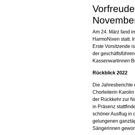
Vorfreude
Novembe
Am 24. März fand i
HarmoNixen statt. I
Erste Vorsitzende ist
der geschäftsführen
Kassenwartinnen Be
Rückblick 2022
Die Jahresberichte 
Chorleiterin Karoli
der Rückkehr zur No
in Präsenz stattfind
schöner Ausflug in 
gelungenen ganztäg
Sängerinnen gewon