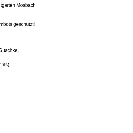
adtgarten Mosbach
mbots geschützt!
 Suschke,
chts)